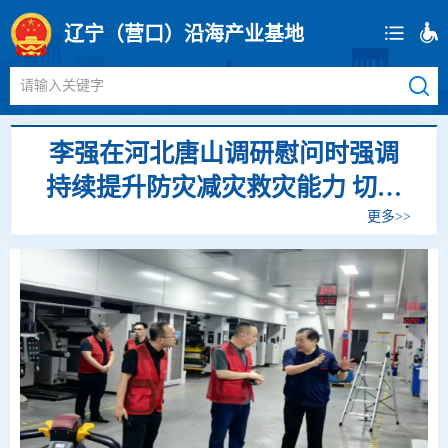
辽宁（营口）沿海产业基地
请输入关键字
李强在河北唐山调研慰问时强调
持续提升防灾减灾救灾能力 切实
保障人民群众生命财产安全
更多>>