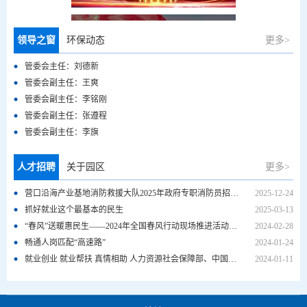
信用营口
领导之窗
环保动态
更多>
管委会主任：刘德新
沿海产业基地免申即享项目
管委会副主任：王爽
管委会副主任：李铭刚
管委会副主任：张遵程
辽宁省互联网违法和不良信息
管委会副主任：李旗
人才招聘
关于园区
更多>
举报中心
营口沿海产业基地消防救援大队2025年政府专职消防员招聘公告
2025-12-24
抓好就业这个最基本的民生
2025-03-13
“春风”送暖惠民生——2024年全国春风行动现场推进活动综述
2024-02-28
畅通人岗匹配“高速路”
2024-01-24
就业创业 就业帮扶 真情相助 人力资源社会保障部、中国残联启动2024年就业援助月专项活动
2024-01-11