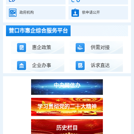
政府机构
依申请公开
信用营口
营口市惠企综合服务平台
沿海产业基地免申即享项目
惠企政策
供需对接
辽宁省互联网违法和不良信息
企业办事
诉求直达
举报中心
中央网信办
学习贯彻党的二十大精神
历史栏目