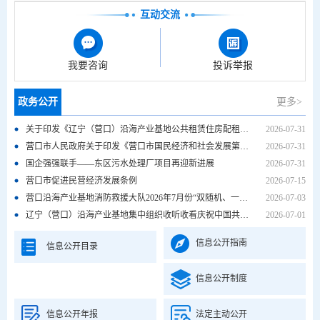
互动交流
我要咨询
投诉举报
政务公开
更多>
关于印发《辽宁（营口）沿海产业基地公共租赁住房配租实施方案》(2026年修订版)的通知
2026-07-31
营口市人民政府关于印发《营口市国民经济和社会发展第十五个五年规划纲要》的通知
2026-07-31
国企强强联手——东区污水处理厂项目再迎新进展
2026-07-31
营口市促进民营经济发展条例
2026-07-15
营口沿海产业基地消防救援大队2026年7月份“双随机、一公开”消防监督抽查计划
2026-07-03
辽宁（营口）沿海产业基地集中组织收听收看庆祝中国共产党成立105周年大会
2026-07-01
信息公开指南
信息公开目录
信息公开制度
信息公开年报
法定主动公开
历史栏目